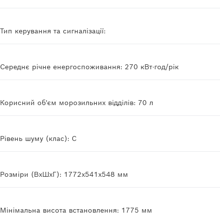
Тип керування та сигналізації:
Середнє річне енергоспоживання: 270 кВт·год/рік
Корисний об'єм морозильних відділів: 70 л
Рівень шуму (клас): C
Розміри (ВхШхГ): 1772x541x548 мм
Мінімальна висота встановлення: 1775 мм