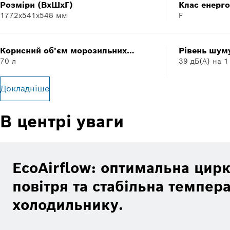
Розміри (ВхШхГ)
Клас енерг
1772x541x548 мм
F
(Директива
Корисний об'єм морозильних
Рівень шум
70 л
39 дБ(A) на 1
відділів
Докладніше
В центрі уваги
EcoAirflow: оптимальна цир
повітря та стабільна темпер
холодильнику.