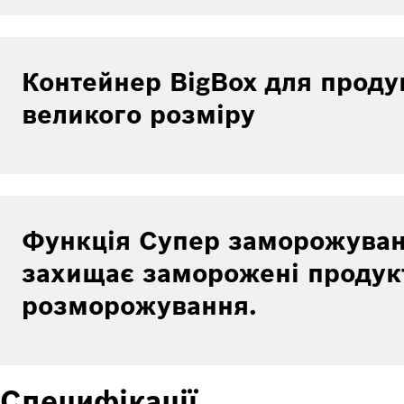
Контейнер BigBox для проду
великого розміру
Функція Супер заморожуван
захищає заморожені продукт
розморожування.
Специфікації