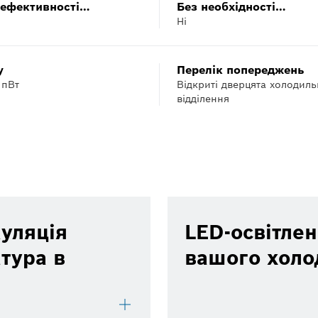
оефективності
Без необхідності
Ні
 (ЄС) 2017/1369)
розморожування
у
Перелік попереджень
 пВт
Відкриті дверцята холодиль
відділення
куляція
LED-освітлен
атура в
вашого холо