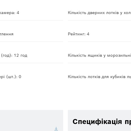
камера: 4
Кількість дверних лотків у хо
ітлення
Рейтинг: 4
(год): 12 год
Кількість ящиків у морозильні
і (шт.): 0
Кількість лотків для кубиків л
Специфікація п