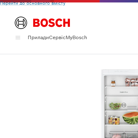
Перейти до основного вмісту
Прилади
Сервіс
MyBosch