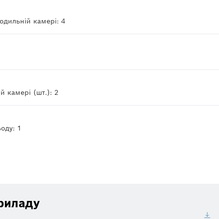
лодильній камері: 4
й камері (шт.): 2
ьоду: 1
риладу