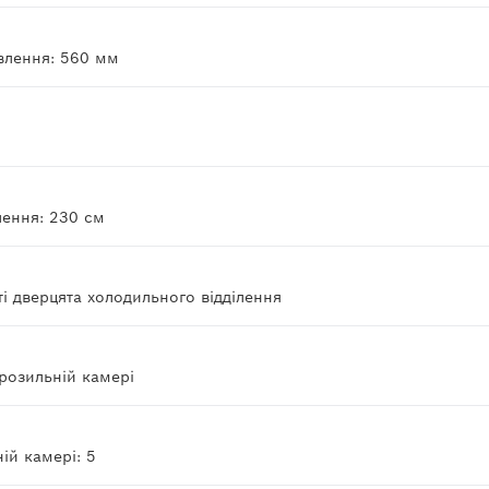
влення: 560 мм
ення: 230 см
і дверцята холодильного відділення
розильній камері
ій камері: 5