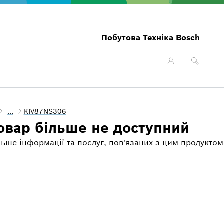
Побутова Техніка Bosch
...
KIV87NS306
овар більше не доступний
льше інформації та послуг, пов'язаних з цим продуктом