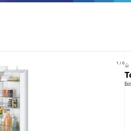
1
/
0
Т
Бі