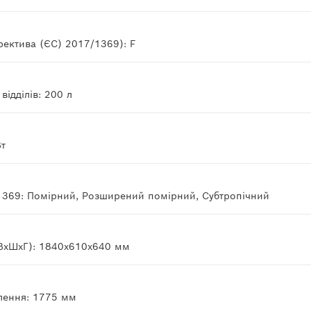
ректива (ЄС) 2017/1369): F
ідділів: 200 л
Вт
1369: Помірний, Розширений помірний, Субтропічний
(ВхШхГ): 1840x610x640 мм
лення: 1775 мм