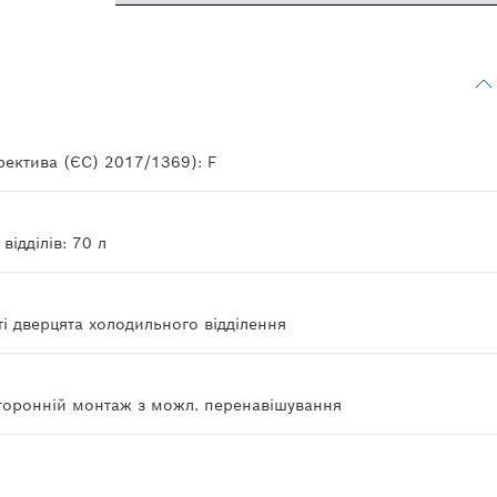
ректива (ЄС) 2017/1369): F
ідділів: 70 л
і дверцята холодильного відділення
торонній монтаж з можл. перенавішування