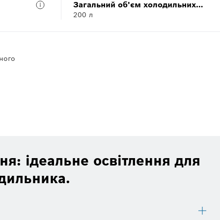
Загальний об'єм холодильних
200 л
відділів
ного
ня: ідеальне освітлення для
дильника.