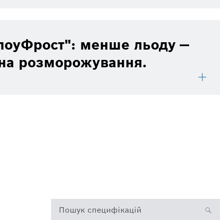
"лоуФрост": менше льоду —
на розморожування.
Пошук специфікацій