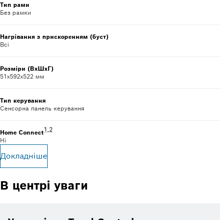
Тип рами
Без рамки
Нагрівання з прискоренням (буст)
Всі
Розміри (ВхШхГ)
51x592x522 мм
Тип керування
Сенсорна панель керування
Footnote 1: Час від часу ми надаємо оновлення, щоб збер
1
,
,
Footnote 2: Деякі з відображених функцій доступні лиш
2
Home Connect
Ні
Докладніше
В центрі уваги