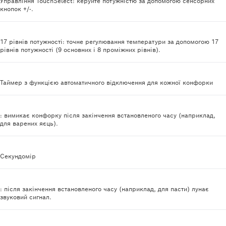
Управління TouchSelect: керуйте потужністю за допомогою сенсорних
кнопок +/-.
17 рівнів потужності: точне регулювання температури за допомогою 17
рівнів потужності (9 основних і 8 проміжних рівнів).
Таймер з функцією автоматичного відключення для кожної конфорки
: вимикає конфорку після закінчення встановленого часу (наприклад,
для варених яєць).
Секундомір
: після закінчення встановленого часу (наприклад, для пасти) лунає
звуковий сигнал.