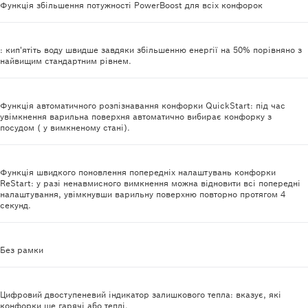
Функція збільшення потужності PowerBoost для всіх конфорок
: кип'ятіть воду швидше завдяки збільшенню енергії на 50% порівняно з
найвищим стандартним рівнем.
Функція автоматичного розпізнавання конфорки QuickStart: під час
увімкнення варильна поверхня автоматично вибирає конфорку з
посудом ( у вимкненому стані).
Функція швидкого поновлення попередніх налаштувань конфорки
ReStart: у разі ненавмисного вимкнення можна відновити всі попередні
налаштування, увімкнувши варильну поверхню повторно протягом 4
секунд.
Без рамки
Цифровий двоступеневий індикатор залишкового тепла: вказує, які
конфорки ще гарячі або теплі.