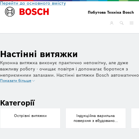
Перейти до основного вмісту
Побутова Техніка Bosch
Настінні витяжки
Кухонна витяжка виконує практично непомітну, але дуже
важливу роботу - очищає повітря і допомагає боротися з
неприємними запахами. Настінні витяжки Bosch автоматично
Показати більше
підбирають необхідну потужність очищення і при цьому
працюють дуже тихо. Підбирати витяжки на кухню важливо з
урахуванням її розмірів, дизайну меблів і інтенсивності
готування. Витяжки з монтажем на стіну зручні тим, що їх
Категорії
легко встановити незалежно від конструкції кухонних меблів.
А стриманий і універсальний дизайн прикрасить будь-який
Острівні витяжки
Індукційна варильна
інтер'єр.
поверхня з вбудованою
системою вентиляції
PIE611B15E