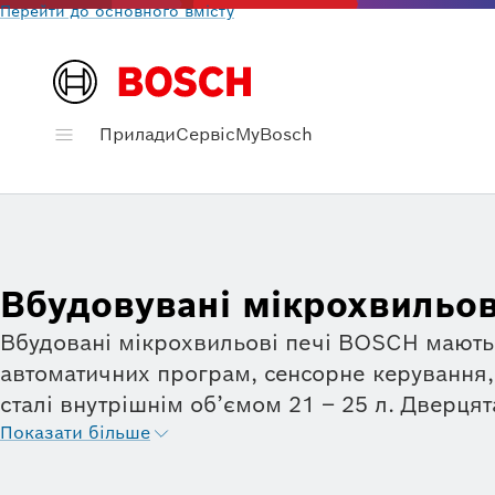
Перейти до основного вмісту
Прилади
Сервіс
MyBosch
Вбудовувані мікрохвильов
Вбудовані мікрохвильові печі BOSCH мають 5
автоматичних програм, сенсорне керування,
сталі внутрішнім об’ємом 21 – 25 л. Дверця
кнопку. Мікрохвильовки вбудовуються в окре
Показати більше
кожного приладу наведено докладний опис ха