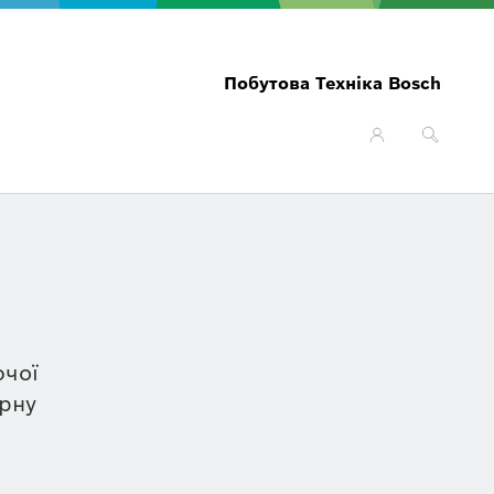
Побутова Техніка Bosch
ючої
орну
ці
ї від