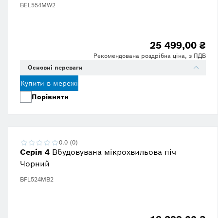
BEL554MW2
25 499,00 ₴
Рекомендована роздрібна ціна, з ПДВ
Основні переваги
Купити в мережі
Порівняти
0.0 (0)
Серія 4
Вбудовувана мікрохвильова піч
Чорний
BFL524MB2