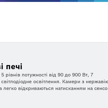
і печі
 рівнів потужності від 90 до 900 Вт, 7
 світлодіодне освітлення. Камери з нержаві
та легко відкриваються натисканням на сенс
му нішу або в кухонний гарнітур. На сторін
рактеристик та можна завантажити інструкці