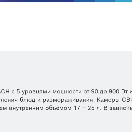
H с 5 уровнями мощности от 90 до 900 Вт 
овления блюд и размораживания. Камеры СВ
м внутренним объемом 17 – 25 л. В зависи
щностью 1200 Вт. На странице каждого при
агрузить инструкции от производителя.