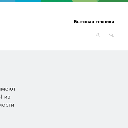
Бытовая техника
имеют
Ч из
мости
бора