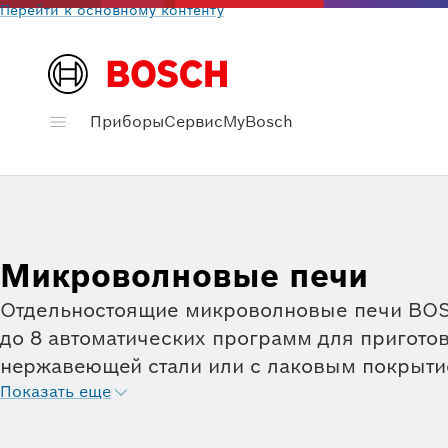
Перейти к основному контенту
Приборы
Сервис
MyBosch
Микроволновые печи
Отдельностоящие микроволновые печи BOSC
до 8 автоматических программ для пригот
нержавеющей стали или с лаковым покрытие
от модели микроволновки имеется гриль мо
Показать еще
подробно описаны характеристики и можно з