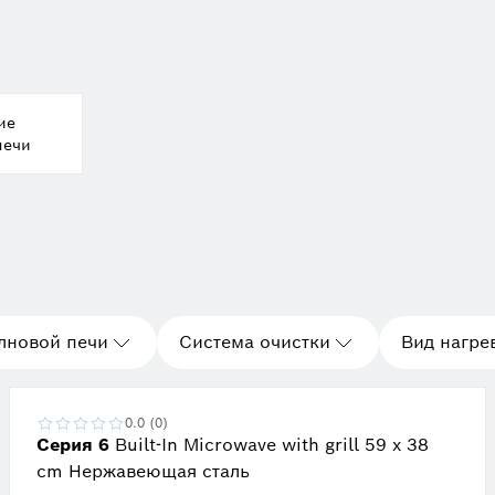
ие
печи
лновой печи
Система очистки
Вид нагре
0.0 (0)
Серия 6
Built-In Microwave with grill 59 x 38
cm Нержавеющая сталь